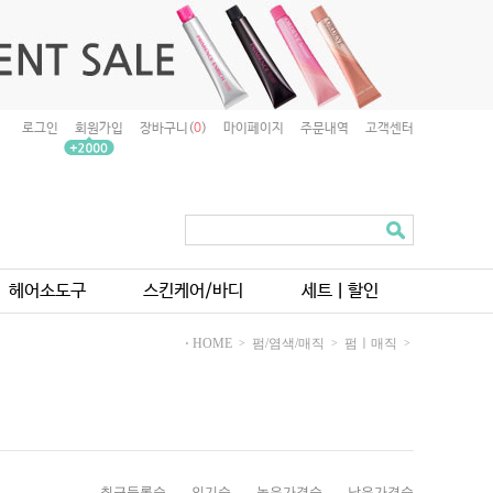
로그인
회원가입
장바구니(
0
)
마이페이지
주문내역
고객센터
헤어소도구
스킨케어/바디
세트ㅣ할인
⋅ HOME
펌/염색/매직
펌ㅣ매직
>
>
>
최근등록순
인기순
높은가격순
낮은가격순