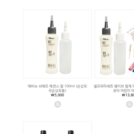
에비뉴 쉬에뜨 에센스 펌 100ml (손상모
셀프파마세트 웨이브 펌제 
극손상모용)
유아 어린이 
\5,000
\13,8