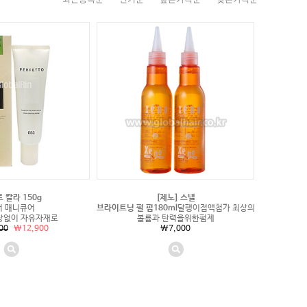
 칼라 150g
[제노] 스넬
어 매니큐어
브라이트닝 펄 펌180ml
달팽이점액첨가 최상의
상없이 자유자재로
볼륨과 탄력을위한펌제
00
\12,900
\7,000