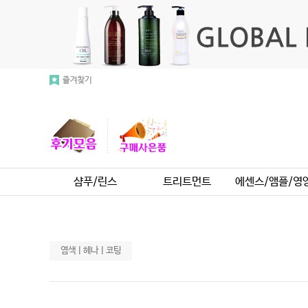
샴푸/린스
트리트먼트
에센스/앰플/영
염색ㅣ헤나ㅣ코팅