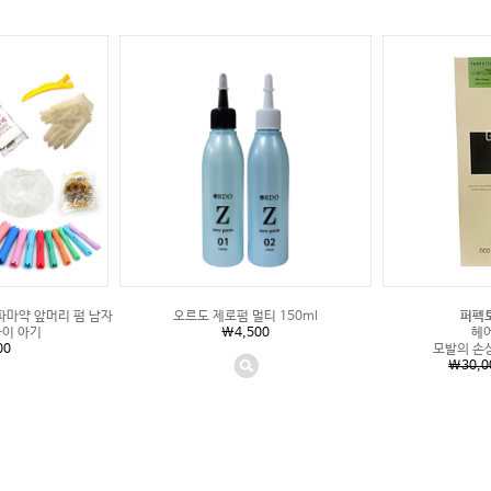
파마약 앞머리 펌 남자
오르도 제로펌 멀티 150ml
퍼펙토
아이 아기
\4,500
헤
00
모발의 손
\30,0