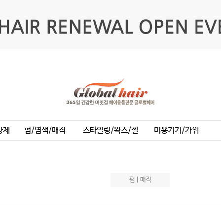
양제
펌/염색/매직
스타일링/왁스/젤
미용기기/가위
펌ㅣ매직