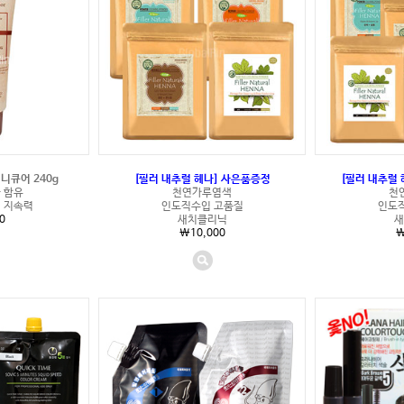
니큐어 240g
[필러 내추럴 헤나] 사은품증정
[필러 내추럴 
 함유
천연가루염색
천
 지속력
인도직수입 고품질
인도
0
새치클리닉
새
\10,000
\