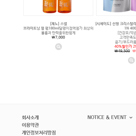
[제노] 스넬
[시세이도] 신형 크리스탈
브라이트닝 펄 펌180ml
달팽이점액첨가 최상의
1N 40
볼륨과 탄력을위한펌제
[건강모/약
\7,000
고객만족도
윤기/부드러움
40%할인가 29
\49,500
\
회사소개
NOTICE & EVENT
이용약관
개인정보처리방침