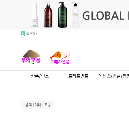
샴푸/린스
트리트먼트
에센스/앰플/영
염색ㅣ헤나ㅣ코팅