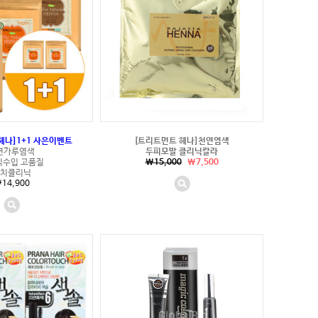
헤나]1+1 사은이벤트
[트리트먼트 헤나]천연염색
연가루염색
두피모발 클리닉칼라
직수입 고품질
\15,000
\7,500
치클리닉
14,900