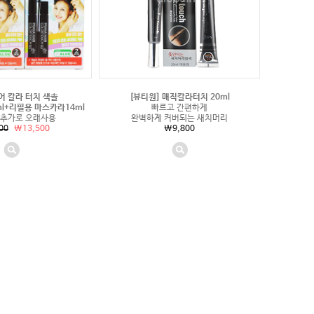
어 칼라 터치 색솔
[뷰티원] 매직칼라터치 20ml
l+리필용 마스카라14ml
빠르고 간편하게
 추가로 오래사용
완벽하게 커버되는 새치머리
00
\13,500
\9,800