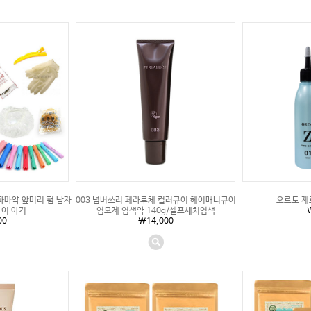
파마약 앞머리 펌 남자
003 넘버쓰리 페라루체 컬러큐어 헤어매니큐어
오르도 제로
아이 아기
염모제 염색약 140g/셀프새치염색
00
\14,000