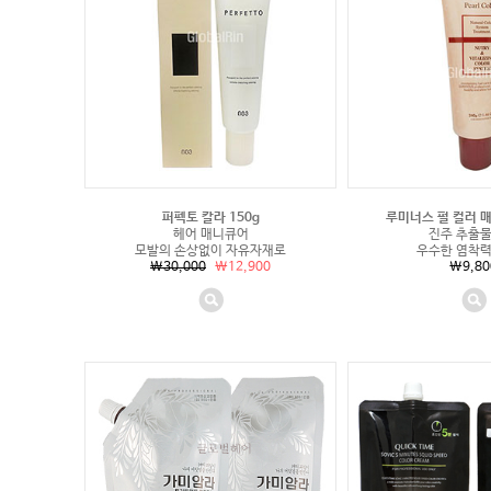
퍼펙토 칼라 150g
루미너스 펄 컬러 매
헤어 매니큐어
진주 추출물
모발의 손상없이 자유자재로
우수한 염착력
\30,000
\12,900
\9,80