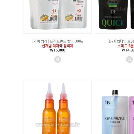
[가미 암라] 트리트먼트 칼라 300g
[뉴겐]퀵타임 오
신개념 저자극 염색제
스피드 5분
\15,000
\14,8