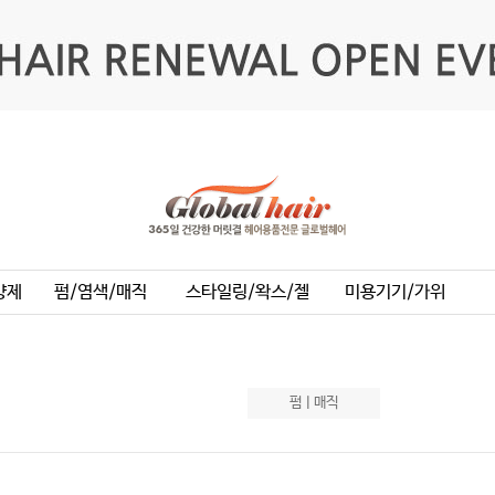
양제
펌/염색/매직
스타일링/왁스/젤
미용기기/가위
펌ㅣ매직