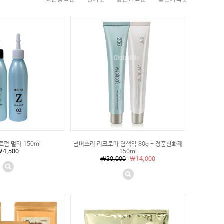
펌 멀티 150ml
넘버쓰리 리크로마 염색약 80g + 정품산화제
\4,500
150ml
\30,000
\14,000