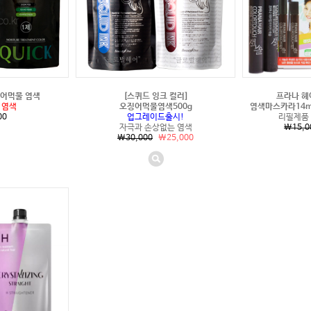
징어먹물 염색
[스퀴드 잉크 컬러]
프라나 헤
 염색
오징어먹물염색500g
염색마스카라14m
00
업그레이드출시!
리필제품
자극과 손상없는 염색
\15,0
\30,000
\25,000