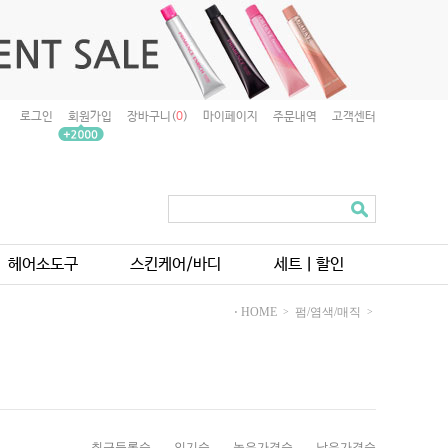
로그인
회원가입
장바구니(
0
)
마이페이지
주문내역
고객센터
헤어소도구
스킨케어/바디
세트ㅣ할인
⋅ HOME
펌/염색/매직
>
>
최근등록순
인기순
높은가격순
낮은가격순