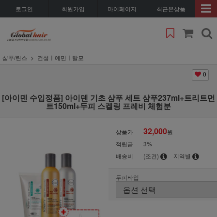
로그인
회원가입
마이페이지
최근본상품
샴푸/린스
건성ㅣ예민ㅣ탈모
0
[아이덴 수입정품] 아이덴 기초 샴푸 세트 샴푸237ml+트리트먼
트150ml+두피 스켈링 프레비 체험분
32,000
상품가
원
적립금
3%
배송비
(조건)
지역별
두피타입