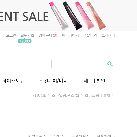
로그인
회원가입
장바구니(
0
)
마이페이지
주문내역
고객센터
헤어소도구
스킨케어/바디
세트ㅣ할인
⋅ HOME
스타일링/왁스/젤
컬러크림ㅣ흑채
>
>
>
최근등록순
인기순
높은가격순
낮은가격순