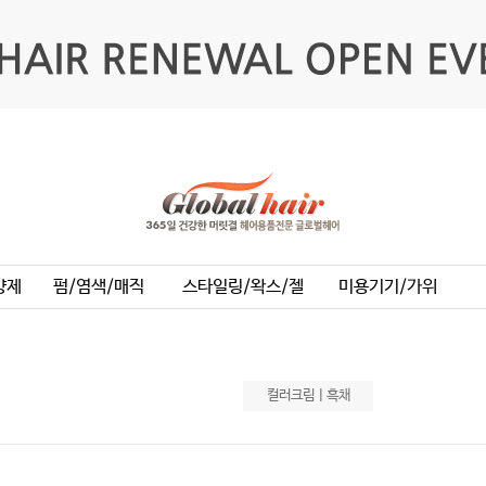
양제
펌/염색/매직
스타일링/왁스/젤
미용기기/가위
컬러크림ㅣ흑채