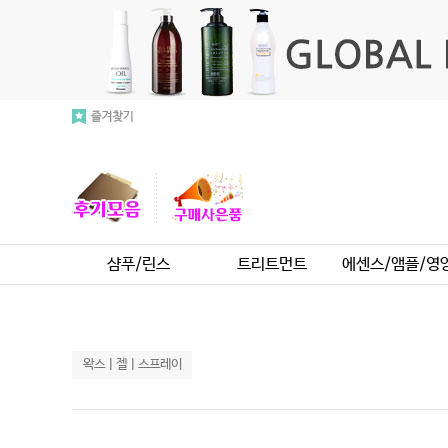
샴푸/린스
트리트먼트
에센스/앰플/영
왁스ㅣ젤ㅣ스프레이